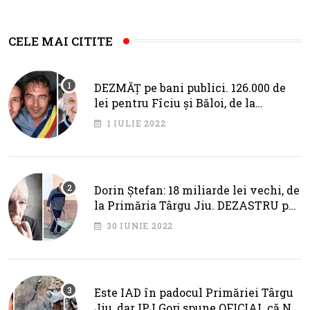
CELE MAI CITITE
DEZMĂȚ pe bani publici. 126.000 de
lei pentru Fîciu și Băloi, de la
primarul Cotojman
1 IULIE 2022
Dorin Ștefan: 18 miliarde lei vechi, de
la Primăria Târgu Jiu. DEZASTRU pe
AXA BRÂNCUȘI
30 IUNIE 2022
Este IAD în padocul Primăriei Târgu
Jiu, dar IPJ Gorj spune OFICIAL că NU