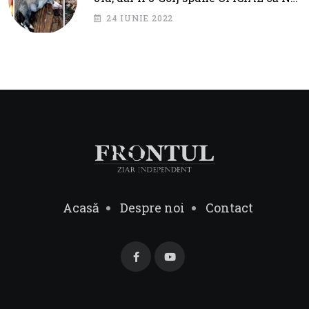
SUNT PROBLEME!
24 IUNIE 2022
Acasă
Despre noi
Contact