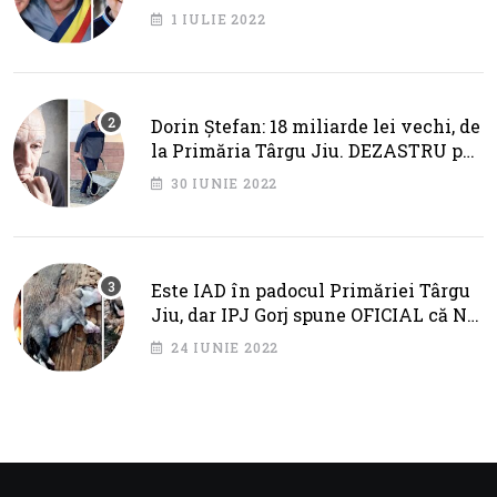
primarul Cotojman
1 IULIE 2022
Dorin Ștefan: 18 miliarde lei vechi, de
la Primăria Târgu Jiu. DEZASTRU pe
AXA BRÂNCUȘI
30 IUNIE 2022
Este IAD în padocul Primăriei Târgu
Jiu, dar IPJ Gorj spune OFICIAL că NU
SUNT PROBLEME!
24 IUNIE 2022