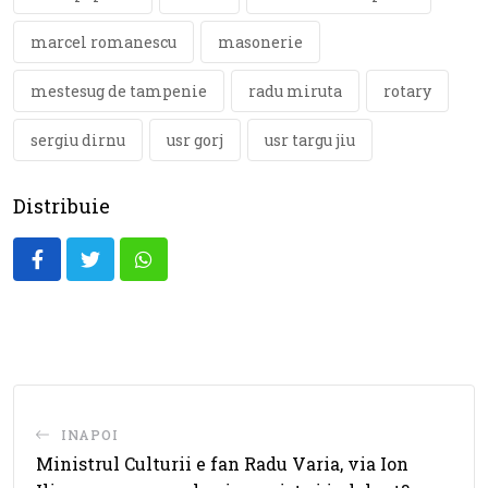
marcel romanescu
masonerie
mestesug de tampenie
radu miruta
rotary
sergiu dirnu
usr gorj
usr targu jiu
Distribuie
Whatsapp
INAPOI
Ministrul Culturii e fan Radu Varia, via Ion