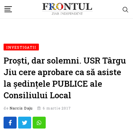
Skip
to
content
INVESTIGATII
Proști, dar solemni. USR Târgu
Jiu cere aprobare ca să asiste
la ședințele PUBLICE ale
Consiliului Local
de
Narcis Daju
6 martie 2017
Whatsapp