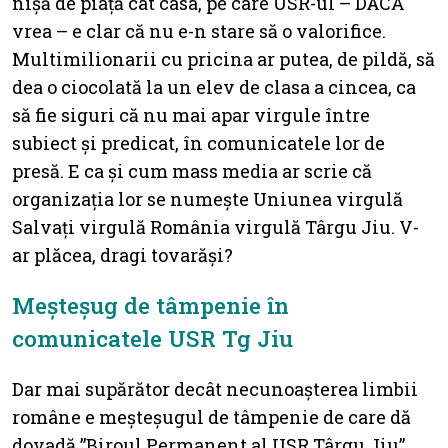
nișă de piață cât casa, pe care USR-ul – DACĂ
vrea – e clar că nu e-n stare să o valorifice.
Multimilionarii cu pricina ar putea, de pildă, să
dea o ciocolată la un elev de clasa a cincea, ca
să fie siguri că nu mai apar virgule între
subiect și predicat, în comunicatele lor de
presă. E ca și cum mass media ar scrie că
organizația lor se numește Uniunea virgulă
Salvați virgulă România virgulă Târgu Jiu. V-
ar plăcea, dragi tovarăși?
Meșteșug de tâmpenie în
comunicatele USR Tg Jiu
Dar mai supărător decât necunoașterea limbii
române e meșteșugul de tâmpenie de care dă
dovadă ”Biroul Permanent al USR Târgu Jiu”,