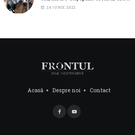
SUNT PROBLEME!
24 IUNIE 2022
Acasă
Despre noi
Contact