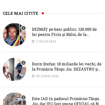
CELE MAI CITITE
DEZMĂȚ pe bani publici. 126.000 de
lei pentru Fîciu și Băloi, de la
primarul Cotojman
1 IULIE 2022
Dorin Ștefan: 18 miliarde lei vechi, de
la Primăria Târgu Jiu. DEZASTRU pe
AXA BRÂNCUȘI
30 IUNIE 2022
Este IAD în padocul Primăriei Târgu
Jiu, dar IPJ Gorj spune OFICIAL că NU