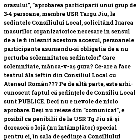
orasului”, ”aprobarea participarii unui grup de
3‐4 persoane, membre USR Targu Jiu, la
sedintele Consiliului Local, solicitând luarea
masurilor organizatorice necesare in sensul
de a le fi inlesnit acestora accesul, persoanele
participante asumandu‐si obligatia de a nu
perturba solemnitatea sedintelor.” Care
solemnitate, mânca-v-aș gura? Ce-are a face
teatrul ăla ieftin din Consiliul Local cu
Ateneul Român??? Pe de altă parte, este arhi-
cunoscut faptul că ședințele de Consiliu Local
sunt PUBLICE. Deci nu e nevoie de nicio
aprobare. Deși nu reiese din ”comunicat”, e
posibil ca penibilii de la USR Tg Jiu să-și
dorească o lojă (nu întâmplător) special
pentru ei, în sala de ședințe a Consiliului