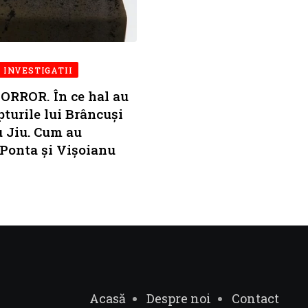
INVESTIGATII
HORROR. În ce hal au
pturile lui Brâncuși
u Jiu. Cum au
 Ponta și Vișoianu
Acasă
Despre noi
Contact