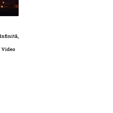
nfinită,
 Video