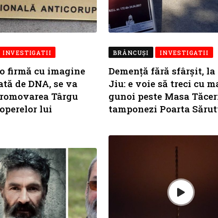
INVESTIGATII
BRÂNCUŞI
INVESTIGATII
 o firmă cu imagine
Demență fără sfârșit, la
tată de DNA, se va
Jiu: e voie să treci cu 
promovarea Târgu
gunoi peste Masa Tăcerii
 operelor lui
tamponezi Poarta Sărut