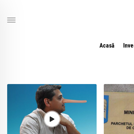
Skip
to
content
Acasă
Inve