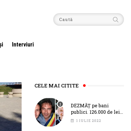
şi
Interviuri
CELE MAI CITITE
DEZMĂȚ pe bani
publici. 126.000 de lei
pentru Fîciu și Băloi,
1 IULIE 2022
de la primarul