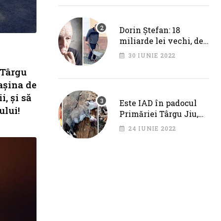
Cotojman
Dorin Ștefan: 18
miliarde lei vechi, de
la Primăria Târgu Jiu.
30 IUNIE 2022
DEZASTRU pe AXA
 Târgu
BRÂNCUȘI
mașina de
, și să
Este IAD în padocul
ului!
Primăriei Târgu Jiu,
dar IPJ Gorj spune
24 IUNIE 2022
OFICIAL că NU SUNT
PROBLEME!