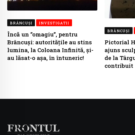
BRÂNCUŞI
INVESTIGATII
BRÂNCUŞI
Încă un ”omagiu”, pentru
Brâncuși: autoritățile au stins
Pictorial 
lumina, la Coloana Infinită, și-
ajuns scul
au lăsat-o așa, în întuneric!
de la Târg
contribuit