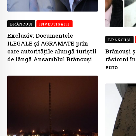
BRÂNCUŞI
INVESTIGATII
Exclusiv: Documentele
BRÂNCUŞI
ILEGALE și AGRAMATE prin
care autoritățile alungă turiștii
Brâncuși ș
de lângă Ansamblul Brâncuși
răstorni î
euro