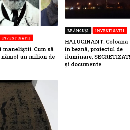
BRÂNCUŞI
INVESTIGATII
INVESTIGATII
HALUCINANT: Coloana I
i maneliștii. Cum să
în beznă, proiectul de
n nămol un milion de
iluminare, SECRETIZAT!
și documente