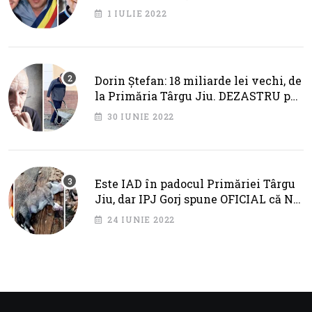
primarul Cotojman
1 IULIE 2022
Dorin Ștefan: 18 miliarde lei vechi, de
la Primăria Târgu Jiu. DEZASTRU pe
AXA BRÂNCUȘI
30 IUNIE 2022
Este IAD în padocul Primăriei Târgu
Jiu, dar IPJ Gorj spune OFICIAL că NU
SUNT PROBLEME!
24 IUNIE 2022