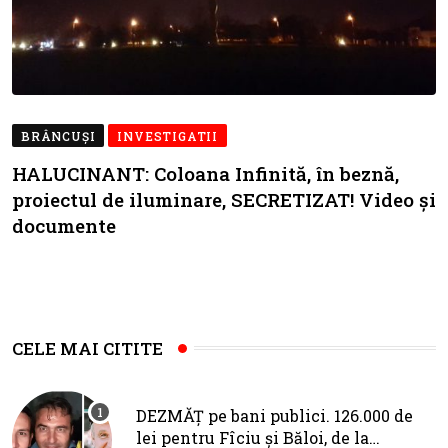
BRÂNCUŞI
INVESTIGATII
HALUCINANT: Coloana Infinită, în beznă,
proiectul de iluminare, SECRETIZAT! Video și
documente
CELE MAI CITITE
DEZMĂȚ pe bani publici. 126.000 de
lei pentru Fîciu și Băloi, de la