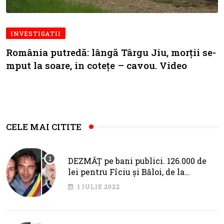
INVESTIGATII
România putredă: lângă Târgu Jiu, morții se-
mput la soare, in cotețe – cavou. Video
CELE MAI CITITE
DEZMĂȚ pe bani publici. 126.000 de
lei pentru Fîciu și Băloi, de la
primarul Cotojman
1 IULIE 2022