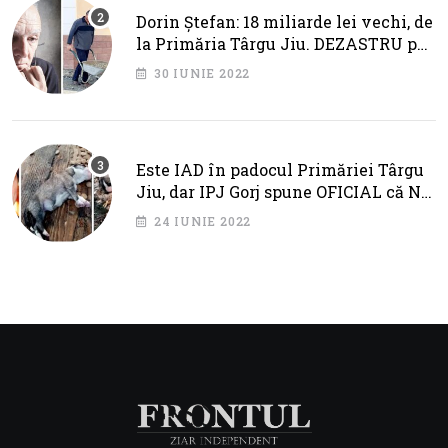
Dorin Ștefan: 18 miliarde lei vechi, de
la Primăria Târgu Jiu. DEZASTRU pe
AXA BRÂNCUȘI
30 IUNIE 2022
Este IAD în padocul Primăriei Târgu
Jiu, dar IPJ Gorj spune OFICIAL că NU
SUNT PROBLEME!
24 IUNIE 2022