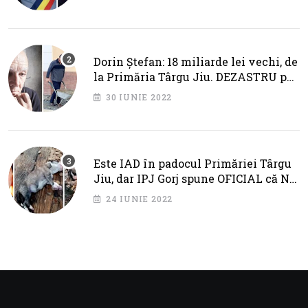
Dorin Ștefan: 18 miliarde lei vechi, de
la Primăria Târgu Jiu. DEZASTRU pe
AXA BRÂNCUȘI
30 IUNIE 2022
Este IAD în padocul Primăriei Târgu
Jiu, dar IPJ Gorj spune OFICIAL că NU
SUNT PROBLEME!
24 IUNIE 2022