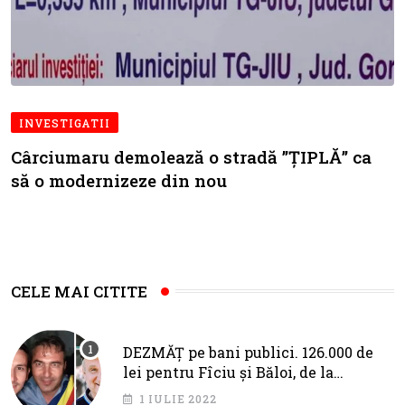
INVESTIGATII
Cârciumaru demolează o stradă ”ȚIPLĂ” ca
să o modernizeze din nou
CELE MAI CITITE
DEZMĂȚ pe bani publici. 126.000 de
lei pentru Fîciu și Băloi, de la
primarul Cotojman
1 IULIE 2022