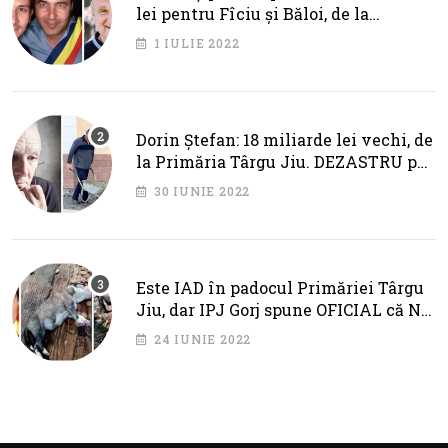
lei pentru Fîciu și Băloi, de la
primarul Cotojman
1 IULIE 2022
Dorin Ștefan: 18 miliarde lei vechi, de
la Primăria Târgu Jiu. DEZASTRU pe
AXA BRÂNCUȘI
30 IUNIE 2022
Este IAD în padocul Primăriei Târgu
Jiu, dar IPJ Gorj spune OFICIAL că NU
SUNT PROBLEME!
24 IUNIE 2022