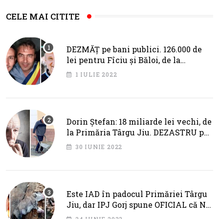
CELE MAI CITITE
DEZMĂȚ pe bani publici. 126.000 de
lei pentru Fîciu și Băloi, de la
primarul Cotojman
1 IULIE 2022
Dorin Ștefan: 18 miliarde lei vechi, de
la Primăria Târgu Jiu. DEZASTRU pe
AXA BRÂNCUȘI
30 IUNIE 2022
Este IAD în padocul Primăriei Târgu
Jiu, dar IPJ Gorj spune OFICIAL că NU
SUNT PROBLEME!