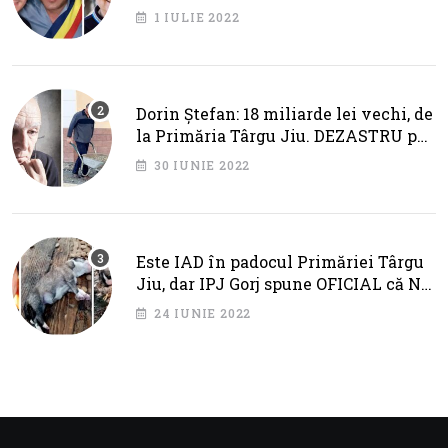
primarul Cotojman
1 IULIE 2022
Dorin Ștefan: 18 miliarde lei vechi, de
la Primăria Târgu Jiu. DEZASTRU pe
AXA BRÂNCUȘI
30 IUNIE 2022
Este IAD în padocul Primăriei Târgu
Jiu, dar IPJ Gorj spune OFICIAL că NU
SUNT PROBLEME!
24 IUNIE 2022