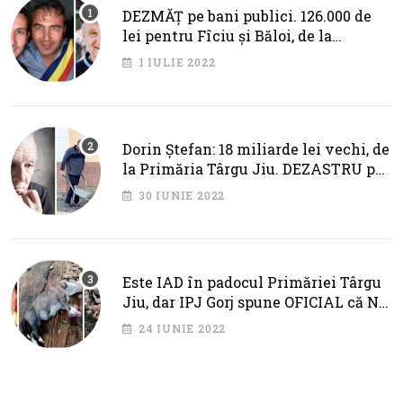
DEZMĂȚ pe bani publici. 126.000 de
lei pentru Fîciu și Băloi, de la
primarul Cotojman
1 IULIE 2022
Dorin Ștefan: 18 miliarde lei vechi, de
la Primăria Târgu Jiu. DEZASTRU pe
AXA BRÂNCUȘI
30 IUNIE 2022
Este IAD în padocul Primăriei Târgu
Jiu, dar IPJ Gorj spune OFICIAL că NU
SUNT PROBLEME!
24 IUNIE 2022