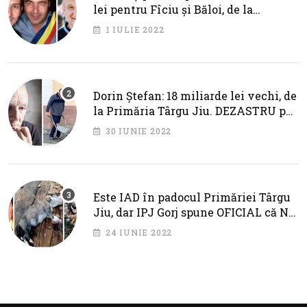
lei pentru Fîciu și Băloi, de la
primarul Cotojman
1 IULIE 2022
Dorin Ștefan: 18 miliarde lei vechi, de
la Primăria Târgu Jiu. DEZASTRU pe
AXA BRÂNCUȘI
30 IUNIE 2022
Este IAD în padocul Primăriei Târgu
Jiu, dar IPJ Gorj spune OFICIAL că NU
SUNT PROBLEME!
24 IUNIE 2022