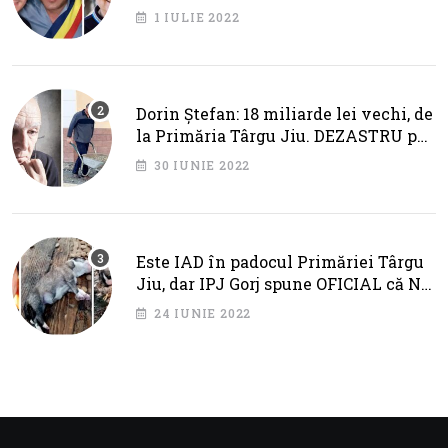
primarul Cotojman
1 IULIE 2022
Dorin Ștefan: 18 miliarde lei vechi, de
la Primăria Târgu Jiu. DEZASTRU pe
AXA BRÂNCUȘI
30 IUNIE 2022
Este IAD în padocul Primăriei Târgu
Jiu, dar IPJ Gorj spune OFICIAL că NU
SUNT PROBLEME!
24 IUNIE 2022