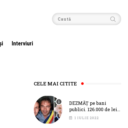
şi
Interviuri
CELE MAI CITITE
DEZMĂȚ pe bani
publici. 126.000 de lei
pentru Fîciu și Băloi,
1 IULIE 2022
de la primarul