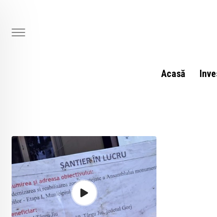
Skip
to
content
Acasă
Inve