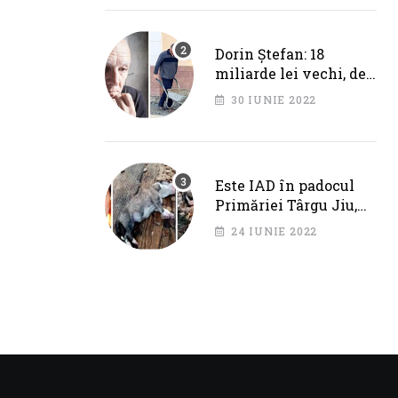
Cotojman
Dorin Ștefan: 18
miliarde lei vechi, de
la Primăria Târgu Jiu.
30 IUNIE 2022
DEZASTRU pe AXA
BRÂNCUȘI
Este IAD în padocul
Primăriei Târgu Jiu,
dar IPJ Gorj spune
24 IUNIE 2022
OFICIAL că NU SUNT
PROBLEME!