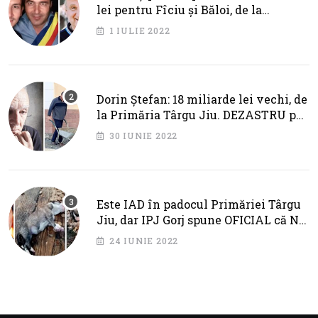
lei pentru Fîciu și Băloi, de la
primarul Cotojman
1 IULIE 2022
Dorin Ștefan: 18 miliarde lei vechi, de
la Primăria Târgu Jiu. DEZASTRU pe
AXA BRÂNCUȘI
30 IUNIE 2022
Este IAD în padocul Primăriei Târgu
Jiu, dar IPJ Gorj spune OFICIAL că NU
SUNT PROBLEME!
24 IUNIE 2022