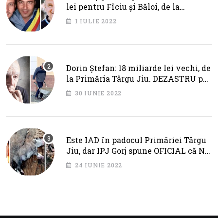
lei pentru Fîciu și Băloi, de la
primarul Cotojman
1 IULIE 2022
Dorin Ștefan: 18 miliarde lei vechi, de
la Primăria Târgu Jiu. DEZASTRU pe
AXA BRÂNCUȘI
30 IUNIE 2022
Este IAD în padocul Primăriei Târgu
Jiu, dar IPJ Gorj spune OFICIAL că NU
SUNT PROBLEME!
24 IUNIE 2022