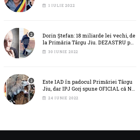
primarul Cotojman
1 IULIE 2022
Dorin Ștefan: 18 miliarde lei vechi, de
la Primăria Târgu Jiu. DEZASTRU pe
AXA BRÂNCUȘI
30 IUNIE 2022
Este IAD în padocul Primăriei Târgu
Jiu, dar IPJ Gorj spune OFICIAL că NU
SUNT PROBLEME!
24 IUNIE 2022