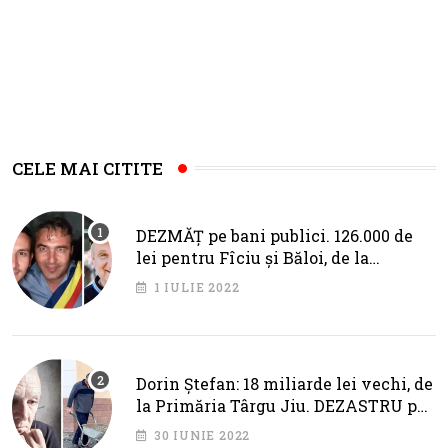
CELE MAI CITITE
DEZMĂȚ pe bani publici. 126.000 de
lei pentru Fîciu și Băloi, de la
primarul Cotojman
1 IULIE 2022
Dorin Ștefan: 18 miliarde lei vechi, de
la Primăria Târgu Jiu. DEZASTRU pe
AXA BRÂNCUȘI
30 IUNIE 2022