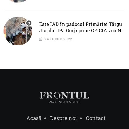
Este IAD în padocul Primăriei Târgu
Jiu, dar IPJ Gorj spune OFICIAL că NU
SUNT PROBLEME!
24 IUNIE 2022
Acasă
Despre noi
Contact