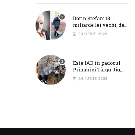
Cotojman
Dorin Ștefan: 18
miliarde lei vechi, de
la Primăria Târgu Jiu.
30 IUNIE 2022
DEZASTRU pe AXA
BRÂNCUȘI
Este IAD în padocul
Primăriei Târgu Jiu,
dar IPJ Gorj spune
24 IUNIE 2022
OFICIAL că NU SUNT
PROBLEME!