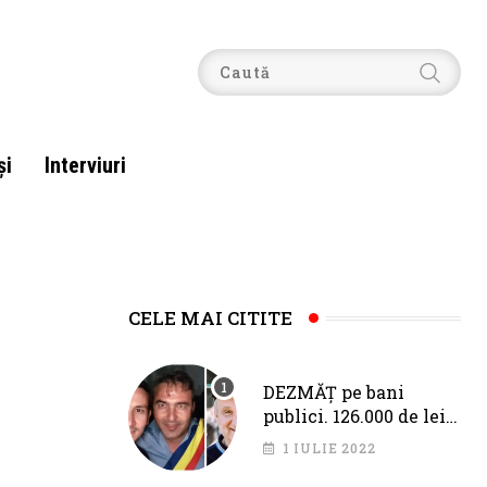
şi
Interviuri
CELE MAI CITITE
DEZMĂȚ pe bani
publici. 126.000 de lei
pentru Fîciu și Băloi,
1 IULIE 2022
de la primarul