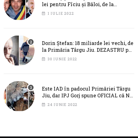
lei pentru Fîciu și Băloi, de la
primarul Cotojman
1 IULIE 2022
Dorin Ștefan: 18 miliarde lei vechi, de
la Primăria Târgu Jiu. DEZASTRU pe
AXA BRÂNCUȘI
30 IUNIE 2022
Este IAD în padocul Primăriei Târgu
Jiu, dar IPJ Gorj spune OFICIAL că NU
SUNT PROBLEME!
24 IUNIE 2022