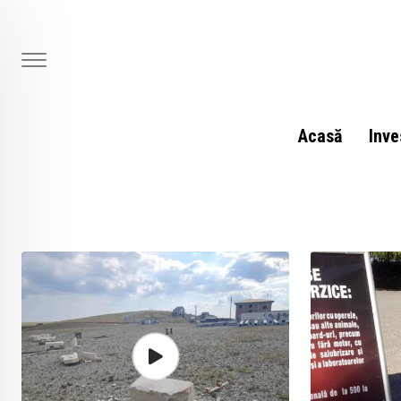
Skip
to
content
Acasă
Inve