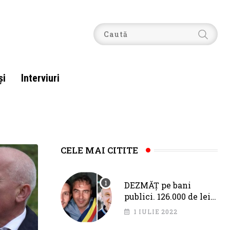
şi
Interviuri
CELE MAI CITITE
DEZMĂȚ pe bani
publici. 126.000 de lei
pentru Fîciu și Băloi,
1 IULIE 2022
de la primarul