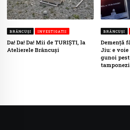
BRÂNCUŞI
INVESTIGATII
BRÂNCUŞI
Da! Da! Da! Mii de TURIȘTI, la
Demență fă
Atelierele Brâncuși
Jiu: e voie
gunoi pest
tamponezi 