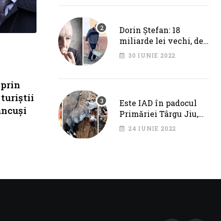
Cotojman
Dorin Ștefan: 18
miliarde lei vechi, de
la Primăria Târgu Jiu.
30 IUNIE 2022
DEZASTRU pe AXA
BRÂNCUȘI
prin
turiștii
Este IAD în padocul
âncuși
Primăriei Târgu Jiu,
dar IPJ Gorj spune
24 IUNIE 2022
OFICIAL că NU SUNT
PROBLEME!