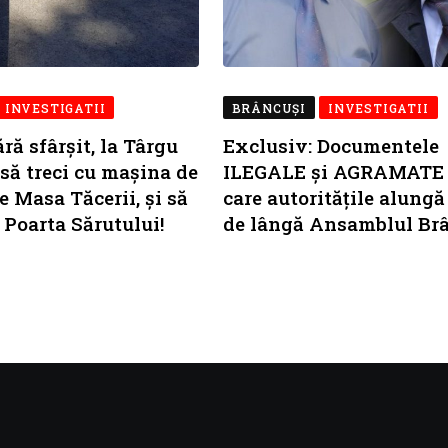
INVESTIGATII
BRÂNCUŞI
INVESTIGATII
ră sfârșit, la Târgu
Exclusiv: Documentele
 să treci cu mașina de
ILEGALE și AGRAMATE 
e Masa Tăcerii, și să
care autoritățile alungă 
Poarta Sărutului!
de lângă Ansamblul Br