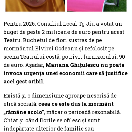
Pentru 2026, Consiliul Local Tg Jiu a votat un
buget de peste 2 milioane de euro pentru acest
Teatru. Buchetul de flori sustras de pe
mormântul Elvirei Godeanu și refolosit pe
scena Teatrului costă, potrivit furnizorului, 90
de euro. Așadar,
Mariana Ghițulescu nu poate
invoca urgența unei economii care să justifice
acel gest oribil.
Există și o dimensiune aproape nescrisă de
etică socială:
ceea ce este dus la mormânt
„rămâne acolo”
, măcar o perioadă rezonabilă.
Chiar și când florile se ofilesc și sunt
îndepărtate ulterior de familie sau