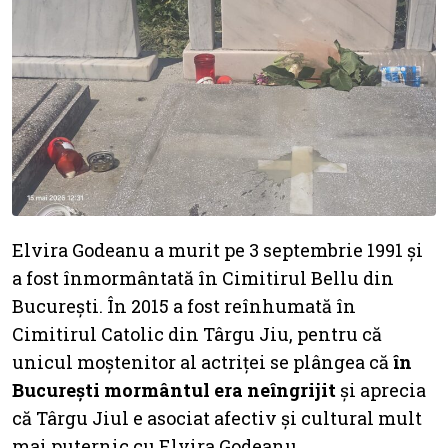
Elvira Godeanu a murit pe 3 septembrie 1991 și
a fost înmormântată în Cimitirul Bellu din
București. În 2015 a fost reînhumată în
Cimitirul Catolic din Târgu Jiu, pentru că
unicul moștenitor al actriței se plângea că
în
București mormântul era neîngrijit
și aprecia
că Târgu Jiul e asociat afectiv și cultural mult
mai puternic cu Elvira Godeanu.