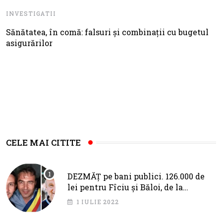
INVESTIGATII
Sănătatea, în comă: falsuri și combinații cu bugetul
asigurărilor
CELE MAI CITITE
DEZMĂȚ pe bani publici. 126.000 de
lei pentru Fîciu și Băloi, de la
primarul Cotojman
1 IULIE 2022