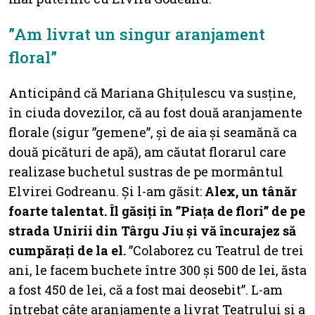
”Am livrat un singur aranjament
floral”
Anticipând că Mariana Ghițulescu va susține,
în ciuda dovezilor, că au fost două aranjamente
florale (sigur ”gemene”, și de aia și seamănă ca
două picături de apă), am căutat florarul care
realizase buchetul sustras de pe mormântul
Elvirei Godreanu. Și l-am găsit:
Alex, un tânăr
foarte talentat. Îl găsiți în ”Piața de flori” de pe
strada Unirii din Târgu Jiu și vă încurajez să
cumpărați de la el.
”Colaborez cu Teatrul de trei
ani, le facem buchete între 300 și 500 de lei, ăsta
a fost 450 de lei, că a fost mai deosebit”. L-am
întrebat câte aranjamente a livrat Teatrului și a