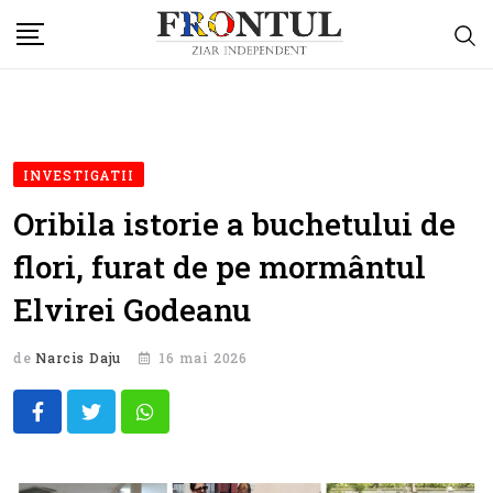
Skip
to
content
INVESTIGATII
Oribila istorie a buchetului de
flori, furat de pe mormântul
Elvirei Godeanu
de
Narcis Daju
16 mai 2026
Whatsapp