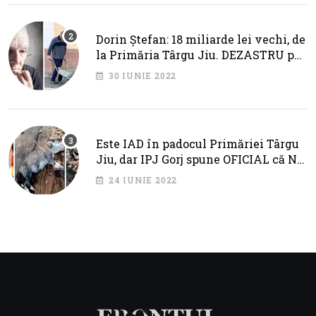
Dorin Ștefan: 18 miliarde lei vechi, de
la Primăria Târgu Jiu. DEZASTRU pe
AXA BRÂNCUȘI
30 IUNIE 2022
Este IAD în padocul Primăriei Târgu
Jiu, dar IPJ Gorj spune OFICIAL că NU
SUNT PROBLEME!
24 IUNIE 2022