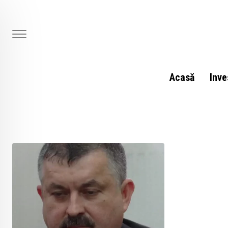
Skip
to
content
Acasă
Inve