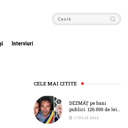
şi
Interviuri
CELE MAI CITITE
DEZMĂȚ pe bani
publici. 126.000 de lei
pentru Fîciu și Băloi,
1 IULIE 2022
de la primarul