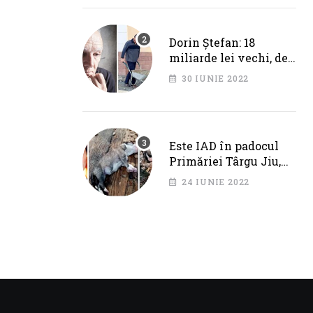
Cotojman
Dorin Ștefan: 18
miliarde lei vechi, de
la Primăria Târgu Jiu.
30 IUNIE 2022
DEZASTRU pe AXA
BRÂNCUȘI
Este IAD în padocul
Primăriei Târgu Jiu,
dar IPJ Gorj spune
24 IUNIE 2022
OFICIAL că NU SUNT
PROBLEME!