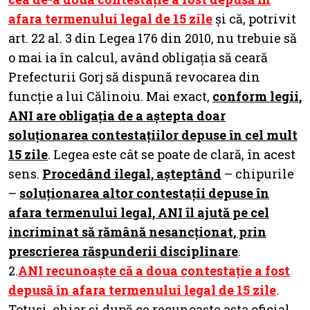
afara termenului legal de 15 zile
și că, potrivit
art. 22 al. 3 din Legea 176 din 2010, nu trebuie să
o mai ia în calcul, având obligația să ceară
Prefecturii Gorj să dispună revocarea din
funcție a lui Călinoiu. Mai exact,
conform legii,
ANI are obligația de a aștepta doar
soluționarea contestațiilor depuse în cel mult
15 zile
. Legea este cât se poate de clară, în acest
sens.
Procedând ilegal, așteptând
– chipurile
–
soluționarea altor contestații depuse în
afara termenului legal, ANI îl ajută pe cel
incriminat să rămână nesancționat, prin
prescrierea răspunderii disciplinare
.
2.
ANI recunoaște că a doua contestație a fost
depusă în afara termenului legal de 15 zile
.
Totuși, chiar și după ce recunoaște asta oficial,