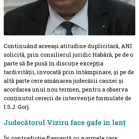
Continuând aceeași atitudine duplicitară, ANI
solicită, prin consilierul juridic Habără, pe de o
parte să fie pusă în discuție excepția
tardivității, invocată prin întâmpinare, și pe de
altă parte cere amânarea judecării cauzei și
acordarea unui nou termen, pentru a observa
conținutul cererii de intervenție formulate de
I.S.J. Gorj.
Judecătorul Viziru face gafe în lanț
În contradicție flagrantă cu normele care