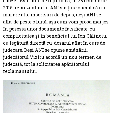
cauzei. Este bine de reținut că, în 28 octombrie
2015, reprezentantul ANI susține oficial că nu
mai are alte înscrisuri de depus, deși ANI se
afla, de peste o lună, așa cum vom proba mai jos,
în posesia unor documente falsificate, cu
complicitatea și în beneficiul lui Ion Călinoiu,
cu legătură directă cu dosarul aflat în curs de
judecare. Deși ANI se opune amânării,
judecătorul Viziru acordă un nou termen de
judecată, tot la solicitarea apărătorului
reclamantului.