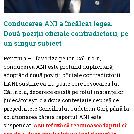
Conducerea ANI a încălcat legea.
Două poziții oficiale contradictorii, pe
un singur subiect
Pentru a – l favoriza pe Ion Călinoiu,
conducerea ANI este profund duplicitară,
adoptând două poziții oficiale contradictorii:
1.ANI susține că nu poate cere revocarea lui
Călinoiu, deoarece există pe rolul instanțelor
judecătorești o a doua contestație depusă de
președintele Consiliului Județean Gorj, până la
soluționarea căreia raportul ANI este
suspendat.
ANI refuză să recunoască faptul că
cea de-a doua contestație a fost depusă în