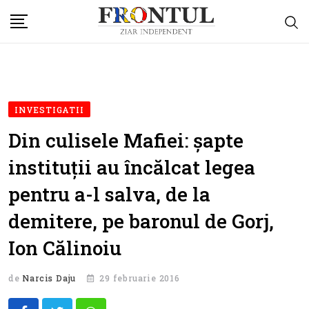
Skip
to
content
INVESTIGATII
Din culisele Mafiei: șapte
instituții au încălcat legea
pentru a-l salva, de la
demitere, pe baronul de Gorj,
Ion Călinoiu
de
Narcis Daju
29 februarie 2016