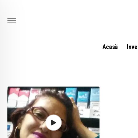
Skip
to
content
Acasă
Inve