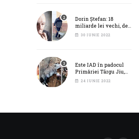
Cotojman
Dorin Ștefan: 18
miliarde lei vechi, de
la Primăria Târgu Jiu.
30 IUNIE 2022
DEZASTRU pe AXA
BRÂNCUȘI
Este IAD în padocul
Primăriei Târgu Jiu,
dar IPJ Gorj spune
24 IUNIE 2022
OFICIAL că NU SUNT
PROBLEME!