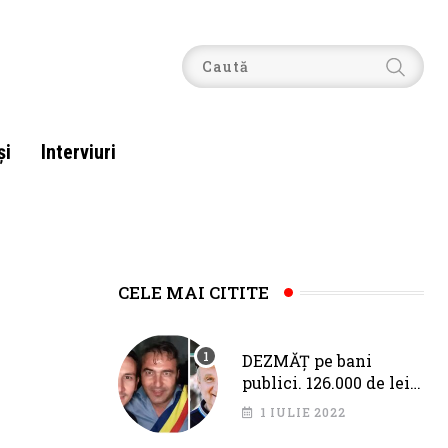
şi
Interviuri
CELE MAI CITITE
DEZMĂȚ pe bani
publici. 126.000 de lei
pentru Fîciu și Băloi,
1 IULIE 2022
de la primarul