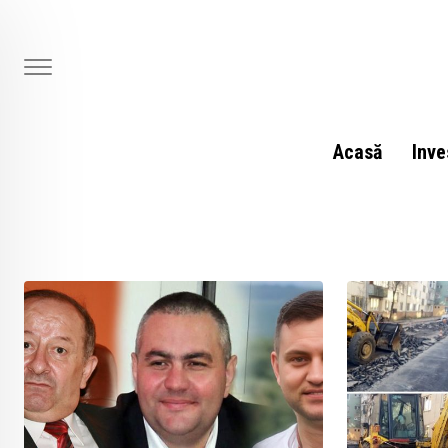
Skip
to
content
Acasă
Inve