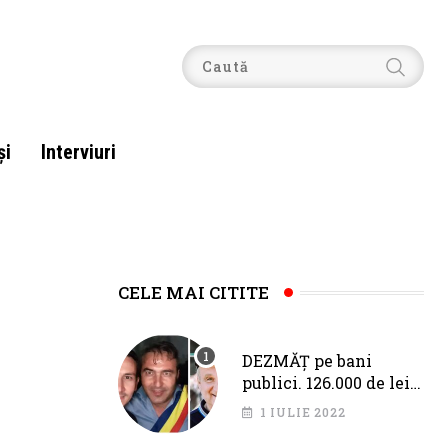
şi
Interviuri
CELE MAI CITITE
DEZMĂȚ pe bani
publici. 126.000 de lei
pentru Fîciu și Băloi,
1 IULIE 2022
de la primarul