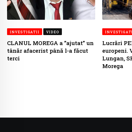
INVESTIGATII
VIDEO
INVESTIGAT
CLANUL MOREGA a ”ajutat” un
Lucrări P
tânăr afacerist până l-a făcut
europeni. 
terci
Lungan, S
Morega