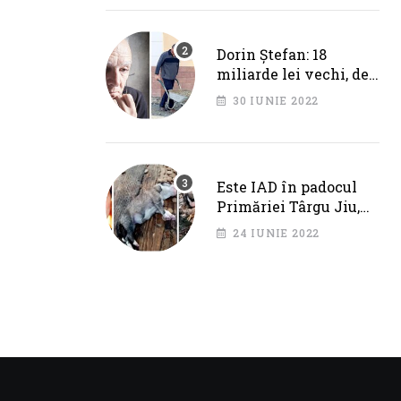
Cotojman
Dorin Ștefan: 18
miliarde lei vechi, de
la Primăria Târgu Jiu.
30 IUNIE 2022
DEZASTRU pe AXA
BRÂNCUȘI
Este IAD în padocul
Primăriei Târgu Jiu,
dar IPJ Gorj spune
24 IUNIE 2022
OFICIAL că NU SUNT
PROBLEME!