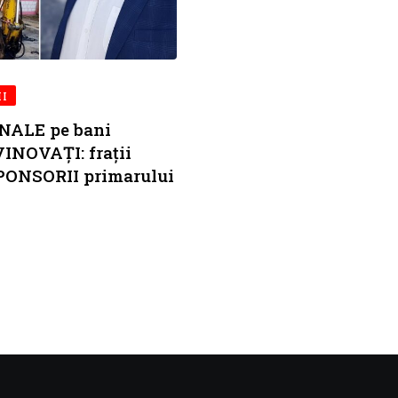
II
ENALE pe bani
VINOVAȚI: frații
PONSORII primarului