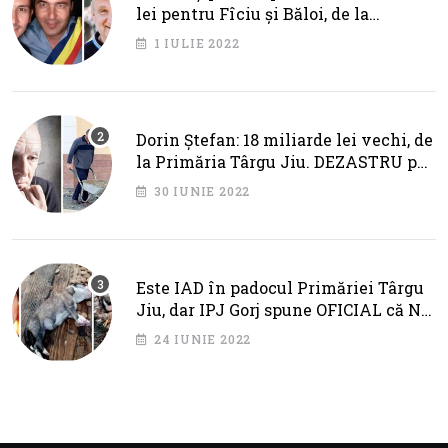
lei pentru Fîciu și Băloi, de la
primarul Cotojman
1 IULIE 2022
Dorin Ștefan: 18 miliarde lei vechi, de
la Primăria Târgu Jiu. DEZASTRU pe
AXA BRÂNCUȘI
30 IUNIE 2022
Este IAD în padocul Primăriei Târgu
Jiu, dar IPJ Gorj spune OFICIAL că NU
SUNT PROBLEME!
24 IUNIE 2022