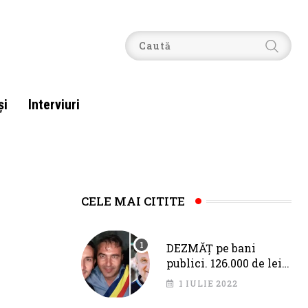
şi
Interviuri
CELE MAI CITITE
DEZMĂȚ pe bani
publici. 126.000 de lei
pentru Fîciu și Băloi,
1 IULIE 2022
de la primarul