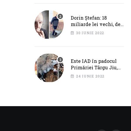
Cotojman
Dorin Ștefan: 18
miliarde lei vechi, de
la Primăria Târgu Jiu.
30 IUNIE 2022
DEZASTRU pe AXA
BRÂNCUȘI
Este IAD în padocul
Primăriei Târgu Jiu,
dar IPJ Gorj spune
24 IUNIE 2022
OFICIAL că NU SUNT
PROBLEME!