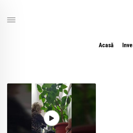
Skip
to
content
Acasă
Inve