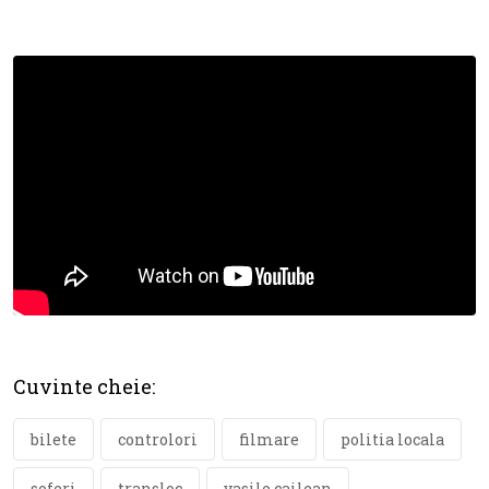
Cuvinte cheie:
bilete
controlori
filmare
politia locala
soferi
transloc
vasile cailean