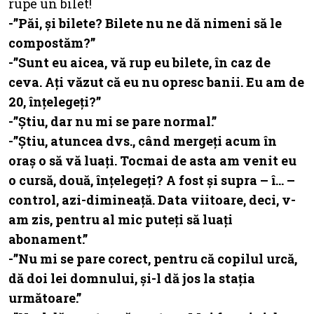
rupe un bilet!
-”Păi, și bilete? Bilete nu ne dă nimeni să le
compostăm?”
-”Sunt eu aicea, vă rup eu bilete, în caz de
ceva. Ați văzut că eu nu opresc banii. Eu am de
20, înțelegeți?”
-”Știu, dar nu mi se pare normal.”
-”Știu, atuncea dvs., când mergeți acum în
oraș o să vă luați. Tocmai de asta am venit eu
o cursă, două, înțelegeți? A fost și supra – î… –
control, azi-dimineață. Data viitoare, deci, v-
am zis, pentru al mic puteți să luați
abonament.”
-”Nu mi se pare corect, pentru că copilul urcă,
dă doi lei domnului, și-l dă jos la stația
următoare.”