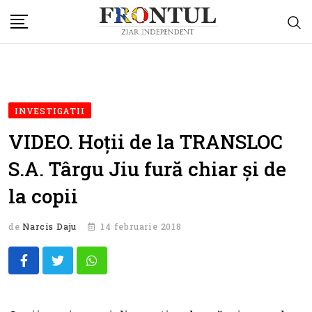
Skip
to
content
INVESTIGATII
VIDEO. Hoții de la TRANSLOC
S.A. Târgu Jiu fură chiar și de
la copii
de
Narcis Daju
14 februarie 2018
Whatsapp