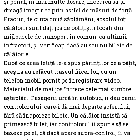
și penal, în mai multe dosare, încearcă să-și
dreagă imaginea prin astfel de măsuri de forță.
Practic, de circa două săptămâni, absolut toți
călătorii sunt dați jos de polițiștii locali din
mijloacele de transport în comun, ca ultimii
infractori, și verificați dacă au sau nu bilete de
călătorie.
După ce acea fetiță le-a spus părinților ce a pățit,
aceștia au refăcut traseul fiicei lor, cu un
telefon mobil pornit pe înregistrare video.
Materialul de mai jos întrece cele mai sumbre
așteptări. Pasagerii urcă în autobuz, îi dau banii
controlorului, care-i dă mai departe șoferului,
fără să înapoieze bilete. Un călător insistă să
primească bilet, iar controlorul îi spune să se
bazeze pe el, că dacă apare supra-control, îi va