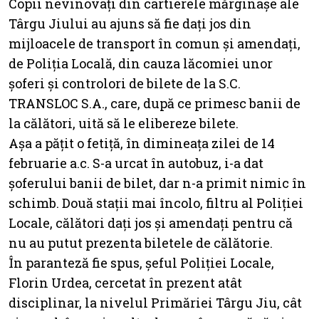
Copii nevinovați din cartierele mărginașe ale
Târgu Jiului au ajuns să fie dați jos din
mijloacele de transport în comun și amendați,
de Poliția Locală, din cauza lăcomiei unor
șoferi și controlori de bilete de la S.C.
TRANSLOC S.A., care, după ce primesc banii de
la călători, uită să le elibereze bilete.
Așa a pățit o fetiță, în dimineața zilei de 14
februarie a.c. S-a urcat în autobuz, i-a dat
șoferului banii de bilet, dar n-a primit nimic în
schimb. Două stații mai încolo, filtru al Poliției
Locale, călători dați jos și amendați pentru că
nu au putut prezenta biletele de călătorie.
În paranteză fie spus, șeful Poliției Locale,
Florin Urdea, cercetat în prezent atât
disciplinar, la nivelul Primăriei Târgu Jiu, cât