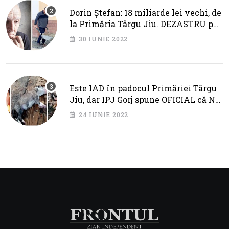
Dorin Ștefan: 18 miliarde lei vechi, de
la Primăria Târgu Jiu. DEZASTRU pe
AXA BRÂNCUȘI
30 IUNIE 2022
Este IAD în padocul Primăriei Târgu
Jiu, dar IPJ Gorj spune OFICIAL că NU
SUNT PROBLEME!
24 IUNIE 2022