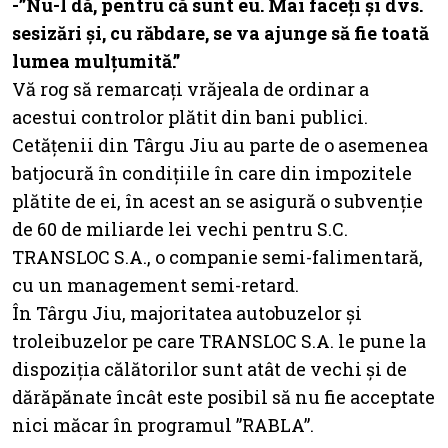
-”Nu-l dă, pentru că sunt eu. Mai faceți și dvs.
sesizări și, cu răbdare, se va ajunge să fie toată
lumea mulțumită.”
Vă rog să remarcați vrăjeala de ordinar a
acestui controlor plătit din bani publici.
Cetățenii din Târgu Jiu au parte de o asemenea
batjocură în condițiile în care din impozitele
plătite de ei, în acest an se asigură o subvenție
de 60 de miliarde lei vechi pentru S.C.
TRANSLOC S.A., o companie semi-falimentară,
cu un management semi-retard.
În Târgu Jiu, majoritatea autobuzelor și
troleibuzelor pe care TRANSLOC S.A. le pune la
dispoziția călătorilor sunt atât de vechi și de
dărăpănate încât este posibil să nu fie acceptate
nici măcar în programul ”RABLA”.