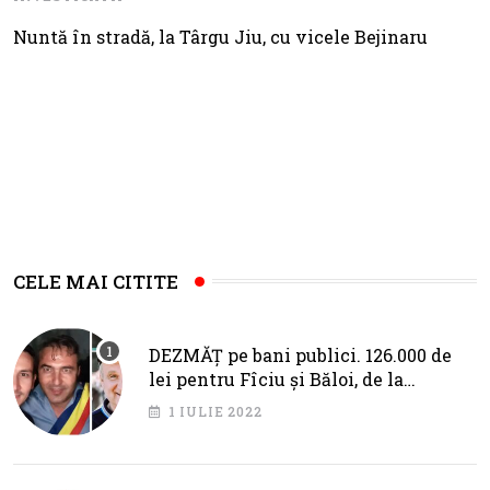
Nuntă în stradă, la Târgu Jiu, cu vicele Bejinaru
CELE MAI CITITE
DEZMĂȚ pe bani publici. 126.000 de
lei pentru Fîciu și Băloi, de la
primarul Cotojman
1 IULIE 2022