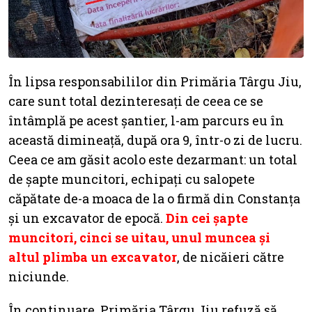
În lipsa responsabililor din Primăria Târgu Jiu,
care sunt total dezinteresați de ceea ce se
întâmplă pe acest șantier, l-am parcurs eu în
această dimineață, după ora 9, într-o zi de lucru.
Ceea ce am găsit acolo este dezarmant: un total
de șapte muncitori, echipați cu salopete
căpătate de-a moaca de la o firmă din Constanța
și un excavator de epocă.
Din cei șapte
muncitori, cinci se uitau, unul muncea și
altul plimba un excavator
, de nicăieri către
niciunde.
În continuare, Primăria Târgu Jiu refuză să