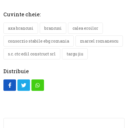
Cuvinte cheie:
axa brancusi
brancusi
calea eroilor
consorzio stabile ebg romania
marcel romanescu
s.c. ctc edil construct srl
targu jiu
Distribuie
Whatsapp