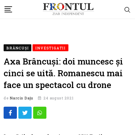
Skip
to
content
BRÂNCUŞI
INVESTIGATII
Axa Brâncuși: doi muncesc și
cinci se uită. Romanescu mai
face un spectacol cu drone
de
Narcis Daju
24 august 2021
Whatsapp