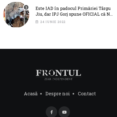
Este IAD în padocul Primăriei Târgu
Jiu, dar IPJ Gorj spune OFICIAL că NU
SUNT PROBLEME!
24 IUNIE 2022
Acasă
Despre noi
Contact