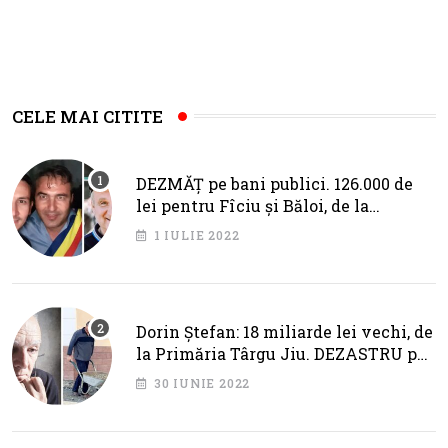
CELE MAI CITITE
DEZMĂȚ pe bani publici. 126.000 de
lei pentru Fîciu și Băloi, de la
primarul Cotojman
1 IULIE 2022
Dorin Ștefan: 18 miliarde lei vechi, de
la Primăria Târgu Jiu. DEZASTRU pe
AXA BRÂNCUȘI
30 IUNIE 2022