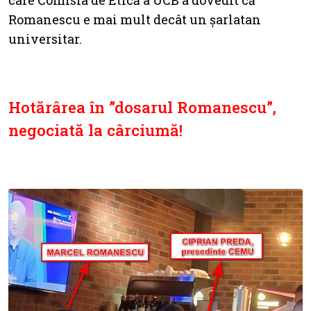
care Comisia de Etică a UCB a dovedit că
Romanescu e mai mult decât un șarlatan
universitar.
Hotărârea în ”dosarul Romanescu”,
negociată la cârciumă!