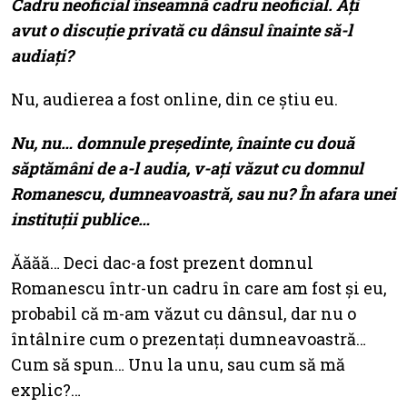
Cadru neoficial înseamnă cadru neoficial. Ați
avut o discuție privată cu dânsul înainte să-l
audiați?
Nu, audierea a fost online, din ce știu eu.
Nu, nu… domnule președinte, înainte cu două
săptămâni de a-l audia, v-ați văzut cu domnul
Romanescu, dumneavoastră, sau nu? În afara unei
instituții publice…
Ăăăă… Deci dac-a fost prezent domnul
Romanescu într-un cadru în care am fost și eu,
probabil că m-am văzut cu dânsul, dar nu o
întâlnire cum o prezentați dumneavoastră…
Cum să spun… Unu la unu, sau cum să mă
explic?…