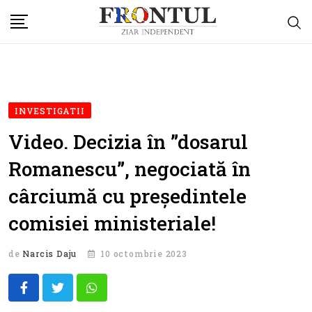
Skip
to
content
INVESTIGATII
Video. Decizia în ”dosarul
Romanescu”, negociată în
cârciumă cu președintele
comisiei ministeriale!
de
Narcis Daju
10 octombrie 2023
Whatsapp