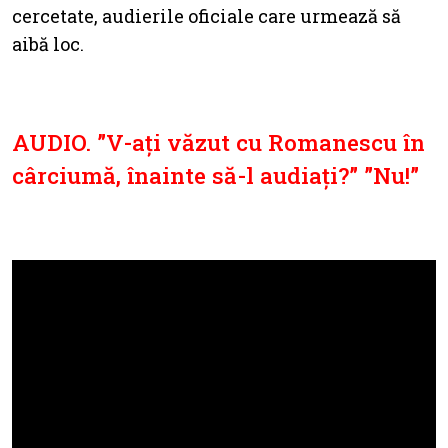
cercetate, audierile oficiale care urmează să
aibă loc.
AUDIO. ”V-ați văzut cu Romanescu în
cârciumă, înainte să-l audiați?” ”Nu!”