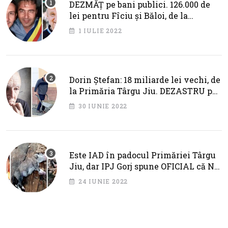
DEZMĂȚ pe bani publici. 126.000 de
lei pentru Fîciu și Băloi, de la
primarul Cotojman
1 IULIE 2022
Dorin Ștefan: 18 miliarde lei vechi, de
la Primăria Târgu Jiu. DEZASTRU pe
AXA BRÂNCUȘI
30 IUNIE 2022
Este IAD în padocul Primăriei Târgu
Jiu, dar IPJ Gorj spune OFICIAL că NU
SUNT PROBLEME!
24 IUNIE 2022