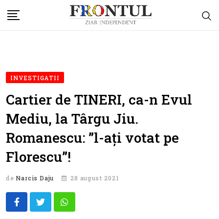
Skip
to
content
INVESTIGATII
Cartier de TINERI, ca-n Evul
Mediu, la Târgu Jiu.
Romanescu: ”l-ați votat pe
Florescu”!
de
Narcis Daju
28 august 2021
Whatsapp