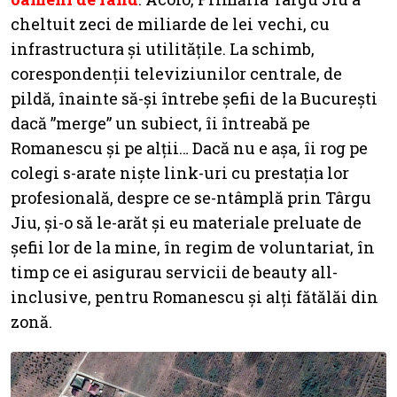
cheltuit zeci de miliarde de lei vechi, cu
infrastructura și utilitățile. La schimb,
corespondenții televiziunilor centrale, de
pildă, înainte să-și întrebe șefii de la București
dacă ”merge” un subiect, îi întreabă pe
Romanescu și pe alții… Dacă nu e așa, îi rog pe
colegi s-arate niște link-uri cu prestația lor
profesională, despre ce se-ntâmplă prin Târgu
Jiu, și-o să le-arăt și eu materiale preluate de
șefii lor de la mine, în regim de voluntariat, în
timp ce ei asigurau servicii de beauty all-
inclusive, pentru Romanescu și alți fătălăi din
zonă.