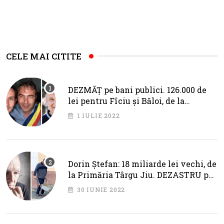
CELE MAI CITITE
DEZMĂȚ pe bani publici. 126.000 de
lei pentru Fîciu și Băloi, de la
primarul Cotojman
1 IULIE 2022
Dorin Ștefan: 18 miliarde lei vechi, de
la Primăria Târgu Jiu. DEZASTRU pe
AXA BRÂNCUȘI
30 IUNIE 2022