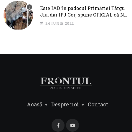
Este IAD în padocul Primăriei Târgu
Jiu, dar IPJ Gorj spune OFICIAL că NU
SUNT PROBLEME!
24 IUNIE 2022
Acasă
Despre noi
Contact