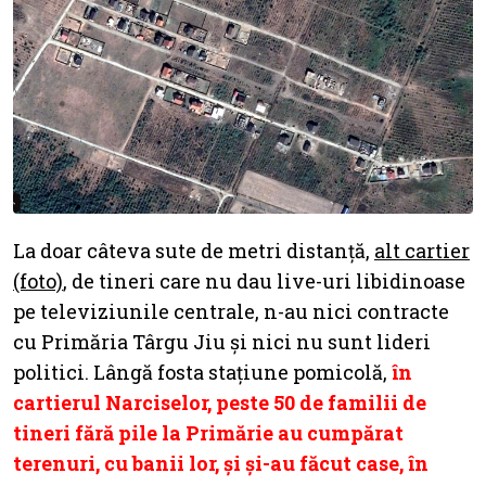
La doar câteva sute de metri distanță,
alt cartier
(foto)
, de tineri care nu dau live-uri libidinoase
pe televiziunile centrale, n-au nici contracte
cu Primăria Târgu Jiu și nici nu sunt lideri
politici. Lângă fosta stațiune pomicolă,
în
cartierul Narciselor, peste 50 de familii de
tineri fără pile la Primărie au cumpărat
terenuri, cu banii lor, și și-au făcut case, în