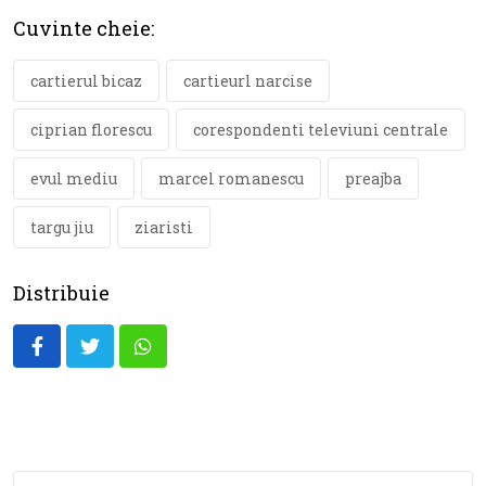
Cuvinte cheie:
cartierul bicaz
cartieurl narcise
ciprian florescu
corespondenti televiuni centrale
evul mediu
marcel romanescu
preajba
targu jiu
ziaristi
Distribuie
Whatsapp