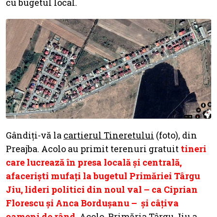
cu bugetul local.
Gândiți-vă la
cartierul Tineretului
(foto), din
Preajba. Acolo au primit terenuri gratuit
tineri
care lucrează în presa locală și centrală,
afaceriști mufați la bugetul Primăriei Târgu
Jiu, lideri politici din noul val – ca Ciprian
Florescu și Anca Bordușanu – și câțiva
oameni de rând
. Acolo, Primăria Târgu Jiu a