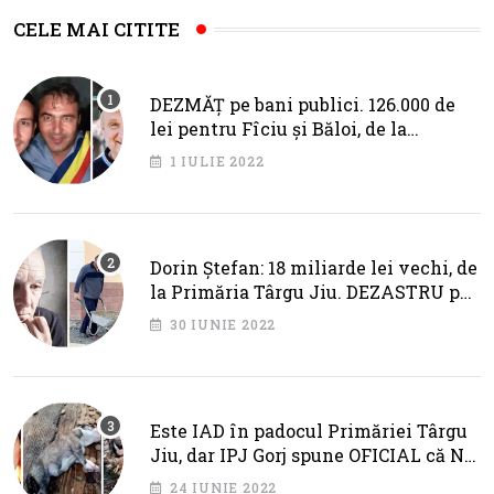
CELE MAI CITITE
DEZMĂȚ pe bani publici. 126.000 de
lei pentru Fîciu și Băloi, de la
primarul Cotojman
1 IULIE 2022
Dorin Ștefan: 18 miliarde lei vechi, de
la Primăria Târgu Jiu. DEZASTRU pe
AXA BRÂNCUȘI
30 IUNIE 2022
Este IAD în padocul Primăriei Târgu
Jiu, dar IPJ Gorj spune OFICIAL că NU
SUNT PROBLEME!
24 IUNIE 2022