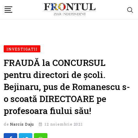
Skip
to
content
INVESTIGATII
FRAUDĂ la CONCURSUL
pentru directori de școli.
Bejinaru, pus de Romanescu s-
o scoată DIRECTOARE pe
profesoara fiului său!
de
Narcis Daju
12 noiembrie 2021