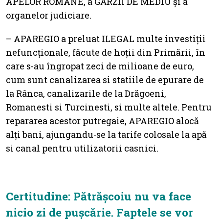
APELOR ROMÂNE, a GĂRZII DE MEDIU și a
organelor judiciare.
– APAREGIO a preluat ILEGAL multe investiții
nefuncționale, făcute de hoții din Primării, în
care s-au îngropat zeci de milioane de euro,
cum sunt canalizarea si statiile de epurare de
la Rânca, canalizarile de la Drăgoeni,
Romanesti si Turcinesti, si multe altele. Pentru
repararea acestor putregaie, APAREGIO alocă
alți bani, ajungandu-se la tarife colosale la apă
si canal pentru utilizatorii casnici.
Certitudine: Pătrășcoiu nu va face
nicio zi de pușcărie. Faptele se vor