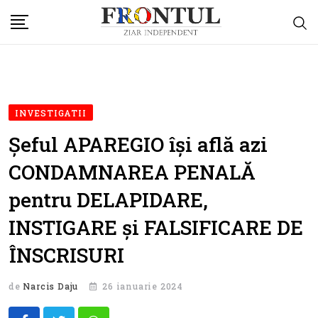
Skip
to
content
INVESTIGATII
Șeful APAREGIO își află azi
CONDAMNAREA PENALĂ
pentru DELAPIDARE,
INSTIGARE și FALSIFICARE DE
ÎNSCRISURI
de
Narcis Daju
26 ianuarie 2024