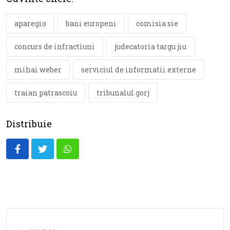
aparegio
bani europeni
comisia sie
concurs de infractiuni
judecatoria targu jiu
mihai weber
serviciul de informatii externe
traian patrascoiu
tribunalul gorj
Distribuie
Whatsapp