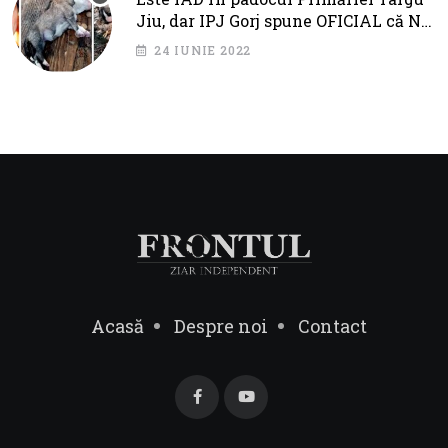
Jiu, dar IPJ Gorj spune OFICIAL că NU
SUNT PROBLEME!
24 IUNIE 2022
Acasă
Despre noi
Contact