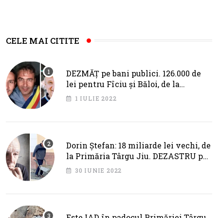
CELE MAI CITITE
DEZMĂȚ pe bani publici. 126.000 de
lei pentru Fîciu și Băloi, de la
primarul Cotojman
1 IULIE 2022
Dorin Ștefan: 18 miliarde lei vechi, de
la Primăria Târgu Jiu. DEZASTRU pe
AXA BRÂNCUȘI
30 IUNIE 2022
Este IAD în padocul Primăriei Târgu