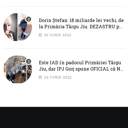
Dorin Ștefan: 18 miliarde lei vechi, de
la Primăria Târgu Jiu. DEZASTRU pe
AXA BRÂNCUȘI
30 IUNIE 2022
Este IAD în padocul Primăriei Târgu
Jiu, dar IPJ Gorj spune OFICIAL că NU
SUNT PROBLEME!
24 IUNIE 2022