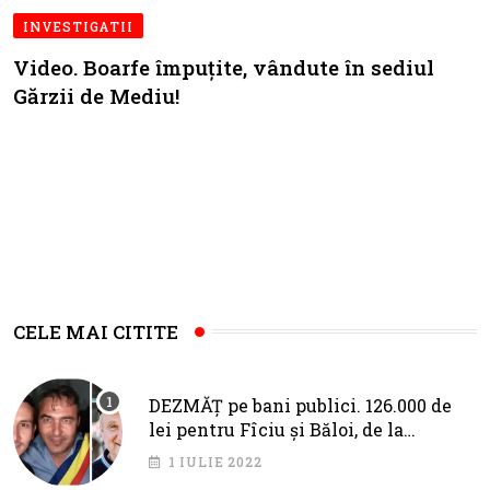
INVESTIGATII
Video. Boarfe împuțite, vândute în sediul
Gărzii de Mediu!
CELE MAI CITITE
DEZMĂȚ pe bani publici. 126.000 de
lei pentru Fîciu și Băloi, de la
primarul Cotojman
1 IULIE 2022